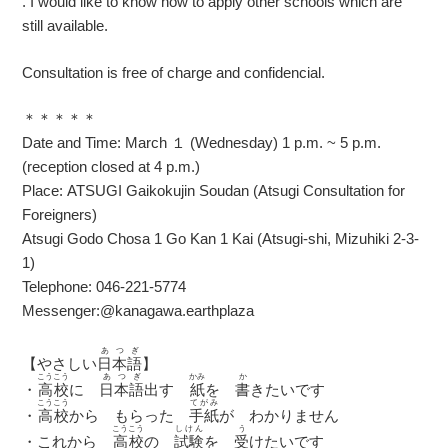
. I would like to know how to apply other schools which are
still available.
Consultation is free of charge and confidencial.
＊＊＊＊＊
Date and Time: March １ (Wednesday) 1 p.m. ~ 5 p.m.
(reception closed at 4 p.m.)
Place: ATSUGI Gaikokujin Soudan (Atsugi Consultation for
Foreigners)
Atsugi Godo Chosa 1 Go Kan 1 Kai (Atsugi-shi, Mizuhiki 2-3-
1)
Telephone: 046-221-5774
Messenger:@kanagawa.earthplaza
あつぎ
【
やさしい
日本語
】
こうこう
あつぎ
かみ
か
・
高校
に
日本語
出す
紙
を
書
きたいです
こうこう
てがみ
・
高校
から もらった
手紙
が わかりません
こうこう
しけん
う
・これから
高校
の
試験
を
受
けたいです