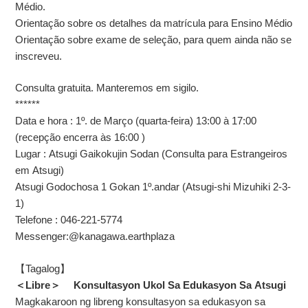
Médio.
Orientação sobre os detalhes da matrícula para Ensino Médio
Orientação sobre exame de seleção, para quem ainda não se
inscreveu.
Consulta gratuita. Manteremos em sigilo.
******
Data e hora : 1º. de Março (quarta-feira) 13:00 à 17:00
(recepção encerra às 16:00 )
Lugar : Atsugi Gaikokujin Sodan (Consulta para Estrangeiros
em Atsugi)
Atsugi Godochosa 1 Gokan 1º.andar (Atsugi-shi Mizuhiki 2-3-
1)
Telefone : 046-221-5774
Messenger:@kanagawa.earthplaza
【
Tagalog】
＜Libre＞ Konsultasyon Ukol Sa Edukasyon Sa Atsugi
Magkakaroon ng libreng konsultasyon sa edukasyon sa