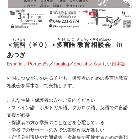
むりょう
たげんご
きょういくそうだんかい
＜
無料
（￥０）＞
多言語
教育相談会
in
あつぎ
Español
／
Português
／
Tagalog
／
English
／
やさしい日本語
外国につながりのある子ども、保護者のための多言語教育
相談会を厚木窓口で実施します。
こんな生徒・保護者の方へご案内ください
・スペイン語、ポルトガル語、タガログ語、英語での言語
支援が必要
・保護者の方が学費のことなどを心配している
・学校でのサポートのみでは書類作成が難しい
・定通分割選抜や共通選抜二次募集で受験するための書類