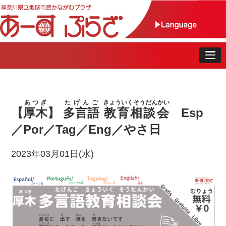
あつぎ
たげんご
きょういくそうだんかい
【
厚木
】
多言語
教育相談会
Esp
／Por／Tag／Eng／やさ日
2023年03月01日(水)