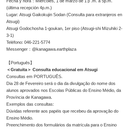
Fecha y hora：Miercoles, 1 de marzo de 1ｐ.m. a 5p.m.
(última recepción 4p.m.)
Lugar: Atsugi Gaikokujin Sodan (Consulta para extranjeros en
Atsugi)
Atsugi Godochosha 1-goukan, 1er piso (Atsugi-shi Mizuhiki 2-
3-1)
Teléfono: 046-221-5774
Messenger：@kanagawa.earthplaza
【
Português】
＜Gratuita＞ Consulta educacional em Atsugi
Consultas em PORTUGUÊS.
Dia 28 de Fevereiro será o dia da divulgação do nome dos
alunos aprovados nos Escolas Públicas do Ensino Médio, da
Província de Kanagawa.
Exemplos das consultas:
Dúvidas referente aos papéis que recebeu da aprovação do
Ensino Médio.
Preenchimento dos formulários da matrícula para o Ensino