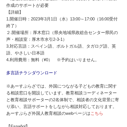
作成のサポートが必要
【詳細】
1.開催日時：2023年3月1日（水）13:00～17:00（16:00受付
終了）
２.開催場所：厚木窓口（県央地域県政総合センター県民の
声・相談室：厚木市水引2-3-1）
3.対応言語：スペイン語、ポルトガル語、タガログ語、英
語、やさしい日本語
4.利用費用：無料（¥0） ※予約はいりません。
多言語チラシダウンロード
※あーすぷらざでは、外国につながる子どもの教育に関す
る相談窓口を開設しています。教育相談コーディネーター
と教育相談サポーターの2名体制で、相談者の文化背景に寄
り添い、言語サポートをしながら相談対応しております。
あーすぷらざ外国人教育相談のwebページは
こちら
【
Español】