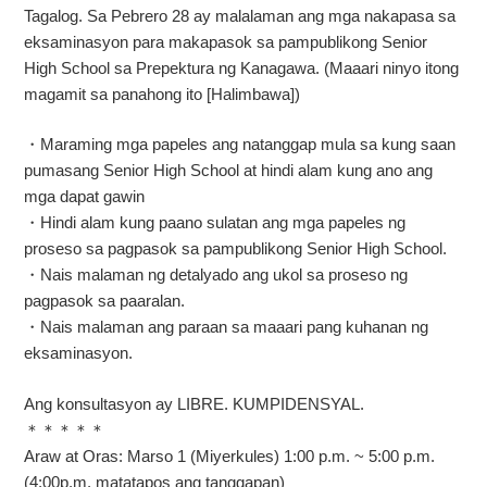
Tagalog. Sa Pebrero 28 ay malalaman ang mga nakapasa sa
eksaminasyon para makapasok sa pampublikong Senior
High School sa Prepektura ng Kanagawa. (Maaari ninyo itong
magamit sa panahong ito [Halimbawa])
・Maraming mga papeles ang natanggap mula sa kung saan
pumasang Senior High School at hindi alam kung ano ang
mga dapat gawin
・Hindi alam kung paano sulatan ang mga papeles ng
proseso sa pagpasok sa pampublikong Senior High School.
・Nais malaman ng detalyado ang ukol sa proseso ng
pagpasok sa paaralan.
・Nais malaman ang paraan sa maaari pang kuhanan ng
eksaminasyon.
Ang konsultasyon ay LIBRE. KUMPIDENSYAL.
＊＊＊＊＊
Araw at Oras: Marso 1 (Miyerkules) 1:00 p.m. ~ 5:00 p.m.
(4:00p.m. matatapos ang tanggapan)