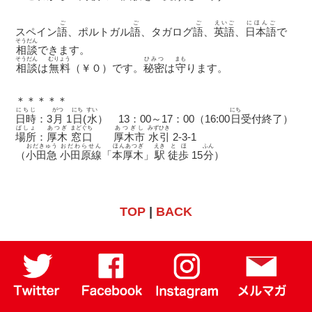
ご
ご
ご
えいご
にほんご
スペイン
語
、ポルトガル
語
、タガログ
語
、
英語
、
日本語
で
そうだん
相談
できます。
そうだん
むりょう
ひみつ
まも
相談
は
無料
（￥０）です。
秘密
は
守
ります。
＊＊＊＊＊
にちじ
がつ
にち
すい
にち
日時
：3
月
1
日
(
水
） 13：00～17：00（16:00
日
受付終了）
ばしょ
あつぎ
まどぐち
あつぎし
みずひき
場所
：
厚木
窓口
厚木市
水引
2-3-1
おだきゅう
おだわらせん
ほんあつぎ
えき
とほ
ふん
（
小田急
小田原線
「
本厚木
」
駅
徒歩
15
分
）
TOP
|
BACK