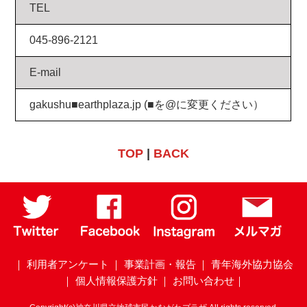
TEL
045-896-2121
E-mail
gakushu■earthplaza.jp (■を@に変更ください）
TOP
|
BACK
｜ 利用者アンケート
｜ 事業計画・報告
｜ 青年海外協力協会
｜ 個人情報保護方針
｜ お問い合わせ｜