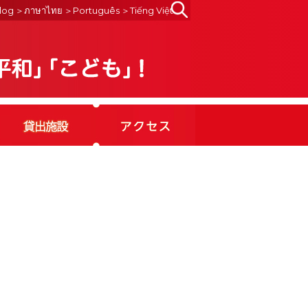
Search
log
＞ภาษาไทย
＞Português
＞Tiếng Việt
for: