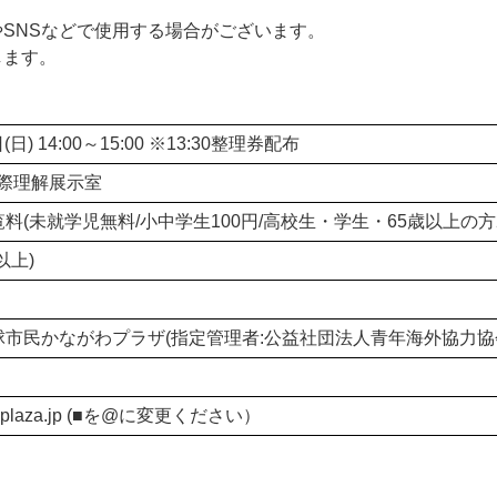
やSNSなどで使用する場合がございます。
します。
(日) 14:00～15:00 ※13:30整理券配布
国際理解展示室
(未就学児無料/小中学生100円/高校生・学生・65歳以上の方20
以上)
市民かながわプラザ(指定管理者:公益社団法人青年海外協力協
rthplaza.jp (■を@に変更ください）