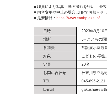
■ 職員により写真・動画撮影を行い、HP
■ 内容変更や中止の場合はHPでお知らせ
■ 最新情報：
https://www.earthplaza.jp/
日時
2023年9月10日
場所
5F こどもの
参加費
常設展示室観覧料
対象
こども(小学生
定員
20名
お問い合わせ
神奈川県立地球
TEL
045-896-2121
E-mail
gakushu■ea