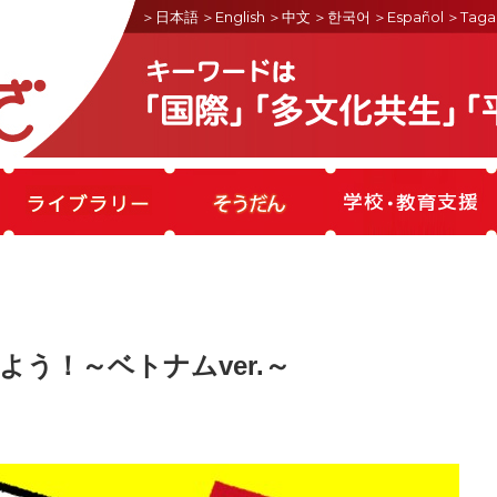
＞日本語
＞English
＞中文
＞한국어
＞Español
＞Taga
う！～ベトナムver.～