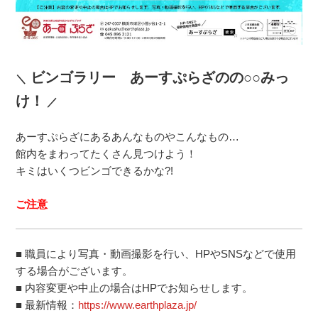
ビンゴラリー あーすぷらざのの○○みっ
＼
け！
／
あーすぷらざにあるあんなものやこんなもの…
館内をまわってたくさん見つけよう！
キミはいくつビンゴできるかな?!
ご注意
■ 職員により写真・動画撮影を行い、HPやSNSなどで使用
する場合がございます。
■ 内容変更や中止の場合はHPでお知らせします。
■ 最新情報：
https://www.earthplaza.jp/