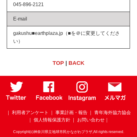
045-896-2121
E-mail
gakushu■earthplaza.jp（■を＠に変更してくださ
い）
TOP
|
BACK
｜ 利用者アンケート
｜ 事業計画・報告
｜ 青年海外協力協会
｜ 個人情報保護方針
｜ お問い合わせ｜
Copyright(c)神奈川県立地球市民かながわプラザ,All rights reserved.