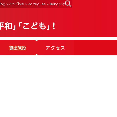
Search
log
＞ภาษาไทย
＞Português
＞Tiếng Việt
for: