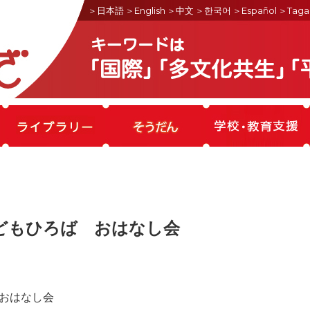
＞日本語
＞English
＞中文
＞한국어
＞Español
＞Taga
どもひろば おはなし会