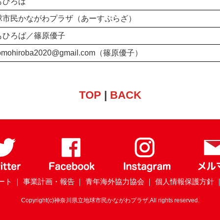
もひろば
球市民かながわプラザ（あーすぷらざ）
もひろば／篠原優子
domohiroba2020@gmail.com（篠原優子）
TOP
|
BACK
ート
｜ 事業計画・報告
｜ 青年海外協力協会
｜ 個人情報保護方針
Copyright(c)神奈川県立地球市民かながわプラザ,All rights reserved.