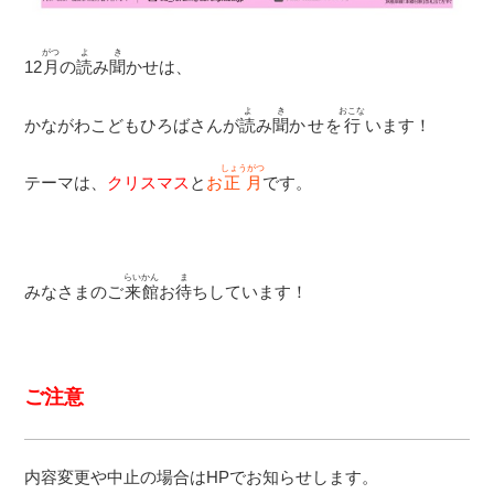
がつ
よ
き
12
月
の
読
み
聞
かせは、
よ
き
おこな
かながわこどもひろばさんが
読
み
聞
かせを
行
います！
しょうがつ
テーマは、
クリスマス
と
お
正月
です。
らいかん
ま
みなさまのご
来館
お
待
ちしています！
ご注意
内容変更や中止の場合はHPでお知らせします。